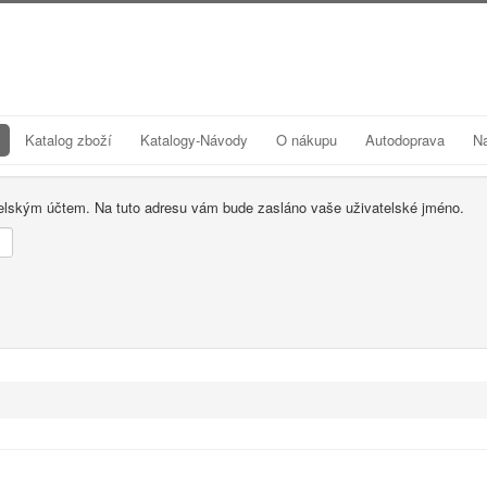
Katalog zboží
Katalogy-Návody
O nákupu
Autodoprava
N
telským účtem. Na tuto adresu vám bude zasláno vaše uživatelské jméno.