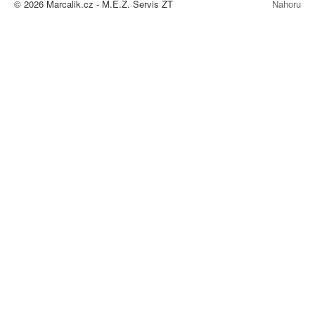
© 2026 Marcalik.cz - M.E.Z. Servis ZT
Nahoru
Autodoprava
Naše Služby