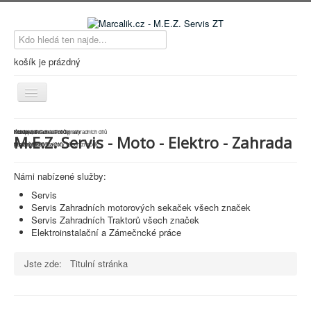
košík je prázdný
Přepnout
navigaci
Hlavní strana
Údržba, Servis a Prodej náhradních dílů
Kompletní Generální Opravy
Pískování
Prodej náhradních dílů
M.E.Z. Servis - Moto - Elektro - Zahrada
pro Zahradní Traktory všech značek
Motorů M-90
na stroje Babetta 210
Kdo jsme
Novinky
Námi nabízené služby:
Servis
Kontakty
Servis Zahradních motorových sekaček všech značek
Servis Zahradních Traktorů všech značek
Přihlášení
Elektroinstalační a Zámečncké práce
Katalog zboží
Jste zde:
Titulní stránka
Katalogy-Návody
O nákupu