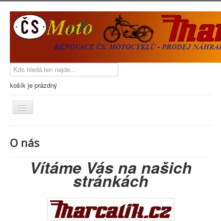
košík je prázdný
Přepnout
navigaci
Hlavní strana
O nás
Kdo jsme
Vítáme Vás na našich
Novinky
stránkách
Kontakty
Přihlášení
Katalog zboží