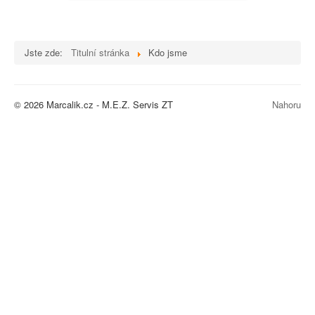
Katalogy-Návody
O nákupu
Jste zde:
Titulní stránka
Kdo jsme
Autodoprava
Naše Služby
© 2026 Marcalik.cz - M.E.Z. Servis ZT
Nahoru